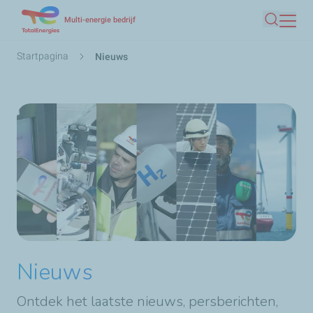
Overslaan
Multi-energie bedrijf
Zoeken
en
naar
Kruimelpad
Startpagina
Nieuws
de
inhoud
gaan
Nieuws
Ontdek het laatste nieuws, persberichten,