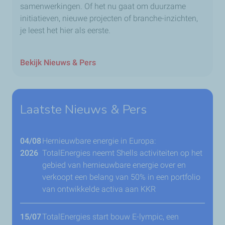
samenwerkingen. Of het nu gaat om duurzame
initiatieven, nieuwe projecten of branche-inzichten,
je leest het hier als eerste.
Bekijk Nieuws & Pers
Laatste Nieuws & Pers
04/08
Hernieuwbare energie in Europa:
2026
TotalEnergies neemt Shells activiteiten op het
gebied van hernieuwbare energie over en
verkoopt een belang van 50% in een portfolio
van ontwikkelde activa aan KKR
15/07
TotalEnergies start bouw E-lympic, een