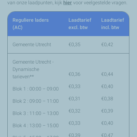
van onze laadpunten, kijk
hier
voor veelgestelde vragen.
Reguliere laders
Laadtarief
Laadtarief
(AC)
excl. btw
incl. btw
Gemeente Utrecht
€0,35
€0,42
Gemeente Utrecht -
Dynamische
€0,36
€0,44
tarieven**
€0,33
€0,40
Blok 1 : 00:00 – 09:00
€0,31
€0,38
Blok 2 : 09:00 – 11:00
€0,32
€0,39
Blok 3 : 11:00 – 13:00
€0,33
€0,40
Blok 4 : 13:00 – 15:00
€0,39
€0,47