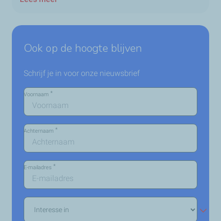
Ook op de hoogte blijven
Schrijf je in voor onze nieuwsbrief
*
Voornaam
*
Achternaam
*
E-mailadres
Interesse
in
*