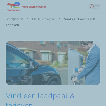
Overslaan
Multi-energie bedrijf
Zoeken
en
naar
Kruimelpad
Startpagina
Elektrisch rijden
Vind een Laadpaal &
de
Tarieven
inhoud
gaan
Vind een laadpaal &
tarieven