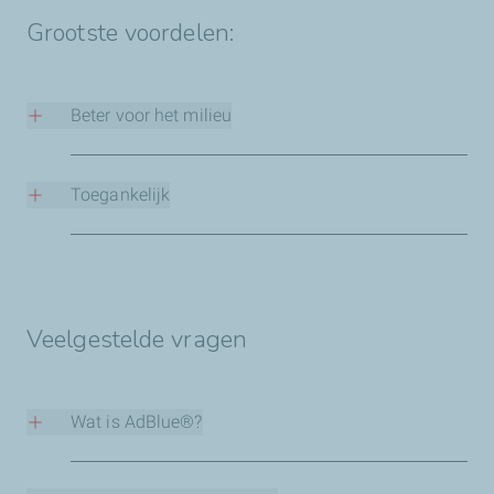
Grootste voordelen:
Beter voor het milieu
Het vermindert uitstoot van dieselvoertuigen.
Toegankelijk
Het is zowel verkrijgbaar bij pompstations als
bouwmarkten en in webwinkels.
Veelgestelde vragen
Wat is AdBlue®?
Sinds de nieuwe regels hebben de meeste vrachtwagens
SCR-technologie: Selective Catalytic Reduction-