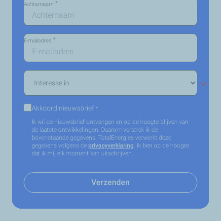
*
Achternaam
*
E-mailadres
Interesse
in
*
Akkoord nieuwsbrief
*
Ik wil de nieuwsbrief ontvangen en op de hoogte blijven van
de laatste ontwikkelingen. Daarom verstrek ik de
bovenstaande gegevens. TotalEnergies verwerkt deze
gegevens volgens de
privacyverklaring
. Ik ben op de hoogte
dat ik mij elk moment kan uitschrijven.
Verzenden