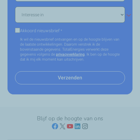
Interesse
in
*
Akkoord nieuwsbrief
*
Ik wil de nieuwsbrief ontvangen en op de hoogte blijven van
de laatste ontwikkelingen. Daarom verstrek ik de
bovenstaande gegevens. TotalEnergies verwerkt deze
gegevens volgens de
privacyverklaring
. Ik ben op de hoogte
dat ik mij elk moment kan uitschrijven.
Verzenden
Blijf op de hoogte van ons