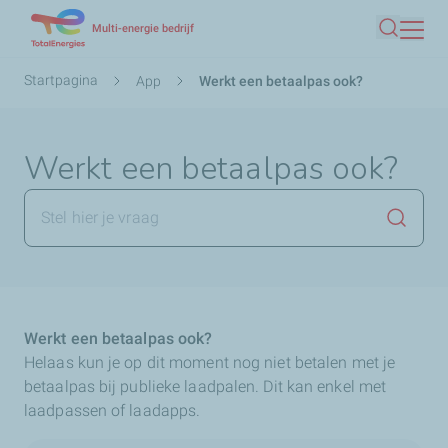
Overslaan
Multi-energie bedrijf
Zoeken
en
naar
Kruimelpad
Startpagina
App
Werkt een betaalpas ook?
de
inhoud
gaan
Werkt een betaalpas ook?
Zoekop
Werkt een betaalpas ook?
Helaas kun je op dit moment nog niet betalen met je
betaalpas bij publieke laadpalen. Dit kan enkel met
laadpassen of laadapps.