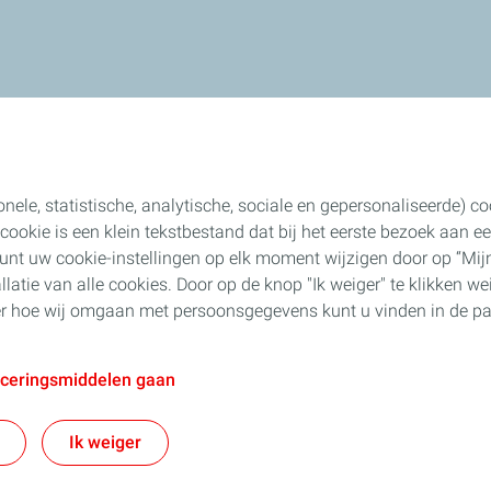
onele, statistische, analytische, sociale en gepersonaliseerde) 
n cookie is een klein tekstbestand dat bij het eerste bezoek aan
unt uw cookie-instellingen op elk moment wijzigen door op “Mijn
allatie van alle cookies. Door op de knop "Ik weiger" te klikken we
ver hoe wij omgaan met persoonsgegevens kunt u vinden in de pa
aceringsmiddelen gaan
en bij
Gebruiksvoorwaarden
Privacyverklaring
Disclaimer
Voorwaarden
Ik weiger
TotalEnergies 2026