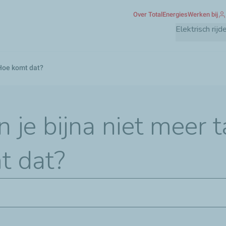
Overslaan
Over TotalEnergies
Werken bij
en
Elektrisch rijd
naar
de
inhoud
 Hoe komt dat?
gaan
 je bijna niet meer 
t dat?