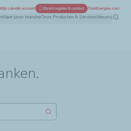
Mijn zakelijk account
Direct regelen & contact
TotalEnergies.com
en
Naar jouw branche
Onze Producten & Services
Nieuws
Zoeken
tanken.
Zoekopdracht starten