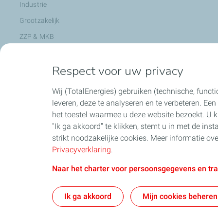
Industrie
Grootzakelijk
ZZP & MKB
Respect voor uw privacy
Nieuws
Wij (TotalEnergies) gebruiken (technische, functi
Nieuws & Pers
leveren, deze te analyseren en te verbeteren. Ee
Blogs & Klantverhalen
het toestel waarmee u deze website bezoekt. U k
"Ik ga akkoord" te klikken, stemt u in met de inst
Evenementen
strikt noodzakelijke cookies. Meer informatie o
Social Media
Privacyverklaring
.
Naar het charter voor persoonsgegevens en tr
Over TotalEnergies
Werk
Ik ga akkoord
Mijn cookies beheren