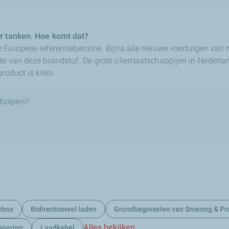
er tanken. Hoe komt dat?
 Europese referentiebenzine. Bijna alle nieuwe voertuigen van 
te van deze brandstof. De grote oliemaatschappijen in Nederl
roduct is klein.
eholpen?
zbox
Bidirectioneel laden
Grondbeginselen van Smering & Pr
Alles bekijken
sparing
Laadkabel