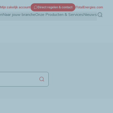
Mijn zakelijk account
Direct regelen & contact
TotalEnergies.com
en
Naar jouw branche
Onze Producten & Services
Nieuws
Zoeken
Zoekopdracht starten