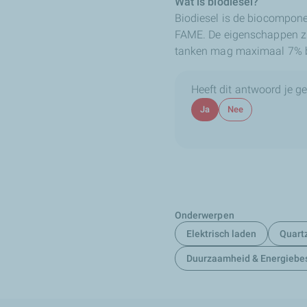
Wat is biodiesel?
Biodiesel is de biocompone
FAME. De eigenschappen zi
tanken mag maximaal 7% bi
Heeft dit antwoord je g
Ja
Nee
Onderwerpen
Elektrisch laden
Quart
Duurzaamheid & Energiebe