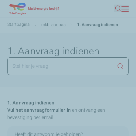
Overslaan
Multi-energie bedrijf
Zoeken
en
naar
Kruimelpad
Startpagina
mkb laadpas
1. Aanvraag indienen
de
inhoud
gaan
1. Aanvraag indienen
Zoekop
1. Aanvraag indienen
Vul het aanvraagformulier in
en ontvang een
bevestiging per email.
Heeft dit antwoord je geholpen?