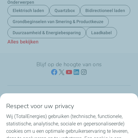
Onderwerpen
Elektrisch laden
Quartzbox
Bidirectioneel laden
Grondbeginselen van Smering & Productkeuze
Duurzaamheid & Energiebesparing
Laadkabel
Alles bekijken
Blijf op de hoogte van ons
Naar jouw branche
Respect voor uw privacy
Wij (TotalEnergies) gebruiken (technische, functionele,
Producten & services
statistische, analytische, sociale en gepersonaliseerde)
cookies om u een optimale gebruikerservaring te leveren,
Koolstofarme brandstoffen