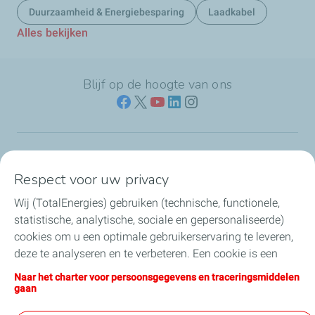
Duurzaamheid & Energiebesparing
Laadkabel
Alles bekijken
Blijf op de hoogte van ons
Naar jouw branche
Respect voor uw privacy
Wij (TotalEnergies) gebruiken (technische, functionele,
Producten & services
statistische, analytische, sociale en gepersonaliseerde)
cookies om u een optimale gebruikerservaring te leveren,
Koolstofarme brandstoffen
deze te analyseren en te verbeteren. Een cookie is een
klein tekstbestand dat bij het eerste bezoek aan een
Direct regelen & contact
Naar het charter voor persoonsgegevens en traceringsmiddelen
website wordt opgeslagen in de browser van het toestel
gaan
waarmee u deze website bezoekt. U kunt uw cookie-
Nieuws