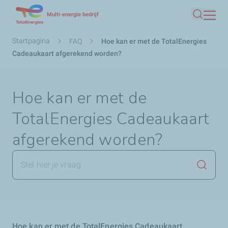
Overslaan
Multi-energie bedrijf
Zoeken
en
naar
Kruimelpad
Startpagina
FAQ
Hoe kan er met de TotalEnergies
de
Cadeaukaart afgerekend worden?
inhoud
gaan
Hoe kan er met de
TotalEnergies Cadeaukaart
afgerekend worden?
Zoekop
Hoe kan er met de TotalEnergies Cadeaukaart