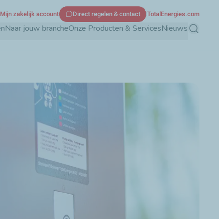
Mijn zakelijk account
Direct regelen & contact
TotalEnergies.com
en
Naar jouw branche
Onze Producten & Services
Nieuws
Zoeken