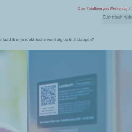
Overslaan
Over TotalEnergies
Werken bij
en
Elektrisch rijd
naar
de
inhoud
 laad ik mijn elektrische voertuig op in 5 stappen?
gaan