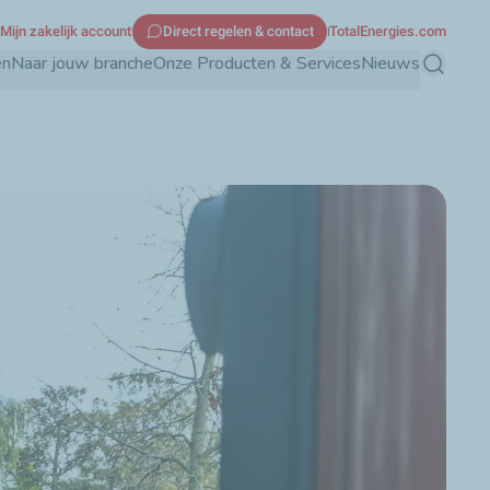
Mijn zakelijk account
Direct regelen & contact
TotalEnergies.com
en
Naar jouw branche
Onze Producten & Services
Nieuws
Zoeken