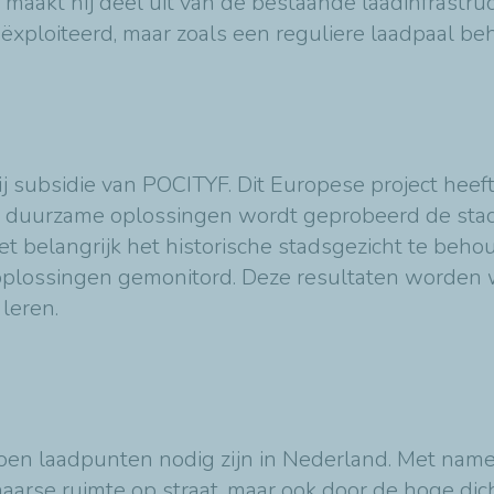
aakt hij deel uit van de bestaande laadinfrastruc
ëxploiteerd, maar zoals een reguliere laadpaal b
 subsidie van POCITYF. Dit Europese project heeft
met duurzame oplossingen wordt geprobeerd de stad
het belangrijk het historische stadsgezicht te be
oplossingen gemonitord. Deze resultaten worden
leren.
ljoen laadpunten nodig zijn in Nederland. Met nam
chaarse ruimte op straat, maar ook door de hoge di