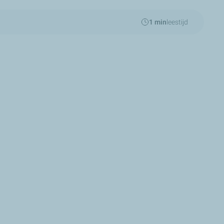
1 min
leestijd