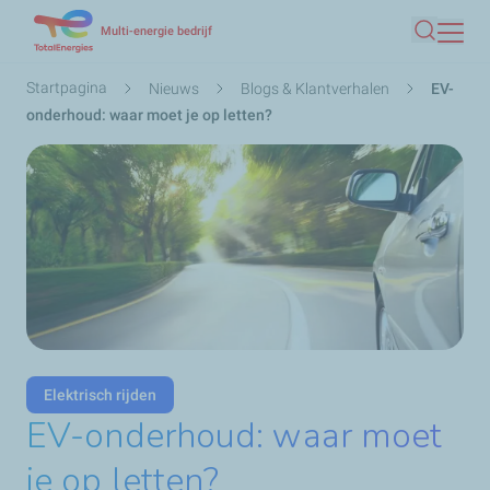
Overslaan
Multi-energie bedrijf
Zoeken
en
naar
Kruimelpad
Startpagina
Nieuws
Blogs & Klantverhalen
EV-
de
onderhoud: waar moet je op letten?
inhoud
gaan
Elektrisch rijden
EV-onderhoud: waar moet
je op letten?