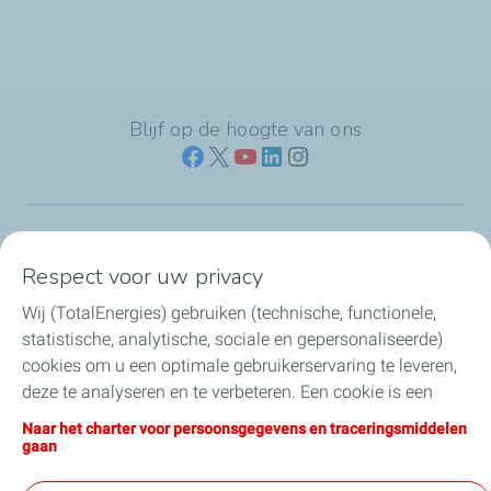
Blijf op de hoogte van ons
Naar jouw branche
Respect voor uw privacy
Wij (TotalEnergies) gebruiken (technische, functionele,
Producten & services
statistische, analytische, sociale en gepersonaliseerde)
cookies om u een optimale gebruikerservaring te leveren,
Koolstofarme brandstoffen
deze te analyseren en te verbeteren. Een cookie is een
klein tekstbestand dat bij het eerste bezoek aan een
Direct regelen & contact
Naar het charter voor persoonsgegevens en traceringsmiddelen
website wordt opgeslagen in de browser van het toestel
gaan
waarmee u deze website bezoekt. U kunt uw cookie-
Nieuws