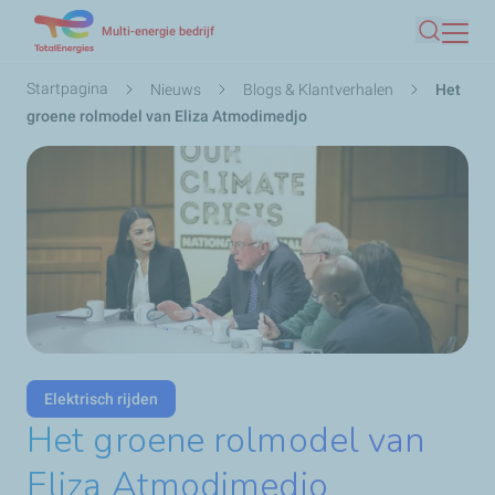
Overslaan
Multi-energie bedrijf
Zoeken
en
naar
Kruimelpad
Startpagina
Nieuws
Blogs & Klantverhalen
Het
de
groene rolmodel van Eliza Atmodimedjo
inhoud
gaan
Elektrisch rijden
Het groene rolmodel van
Eliza Atmodimedjo