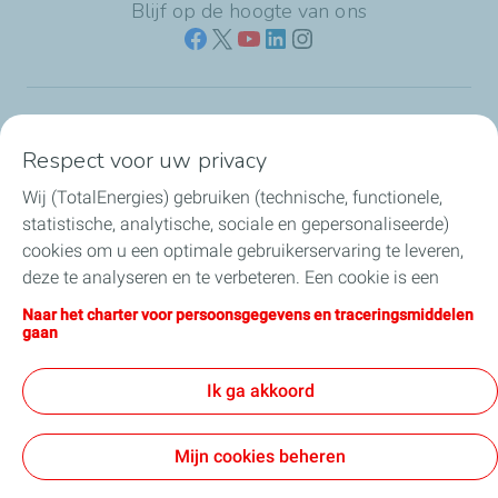
Blijf op de hoogte van ons
Naar jouw branche
Respect voor uw privacy
Wij (TotalEnergies) gebruiken (technische, functionele,
Producten & services
statistische, analytische, sociale en gepersonaliseerde)
cookies om u een optimale gebruikerservaring te leveren,
Koolstofarme brandstoffen
deze te analyseren en te verbeteren. Een cookie is een
klein tekstbestand dat bij het eerste bezoek aan een
Direct regelen & contact
Naar het charter voor persoonsgegevens en traceringsmiddelen
website wordt opgeslagen in de browser van het toestel
gaan
waarmee u deze website bezoekt. U kunt uw cookie-
Nieuws
instellingen op elk moment wijzigen door op “Mijn
Ik ga akkoord
Cookies beheren” te klikken. Door op de knop "Ik ga
akkoord" te klikken, stemt u in met de installatie van alle
Mijn cookies beheren
cookies. Door op de knop "Ik weiger" te klikken weigert u
Over TotalEnergies
Werken bij
Gebruiksvoorwaarden
de installatie van cookies, behalve de strikt noodzakelijke
Privacyverklaring
Disclaimer
Voorwaarden
Cookieverklaring