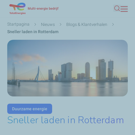
Overslaan
Multi-energie bedrijf
Zoeken
en
naar
Kruimelpad
Startpagina
Nieuws
Blogs & Klantverhalen
de
Sneller laden in Rotterdam
inhoud
gaan
Duurzame energie
Sneller laden in Rotterdam