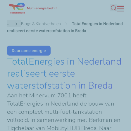
Overslaan
Multi-energie bedrijf
Zoeken
en
naar
Kruimelpad
...
Blogs & Klantverhalen
TotalEnergies in Nederland
de
realiseert eerste waterstofstation in Breda
inhoud
gaan
Duurzame energie
TotalEnergies in Nederland
realiseert eerste
waterstofstation in Breda
Aan het Minervum 7001 heeft
TotalEnergies in Nederland de bouw van
een compleet multi-fuel-tankstation
voltooid. In samenwerking met Berkman en
Tigchelaar van MobilityHUB Breda. Naar