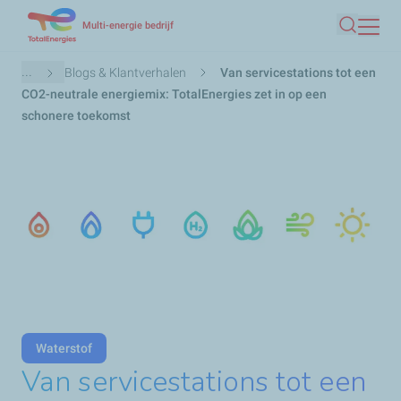
Overslaan
Multi-energie bedrijf
Zoeken
en
naar
Kruimelpad
...
Blogs & Klantverhalen
Van servicestations tot een
de
CO2-neutrale energiemix: TotalEnergies zet in op een
inhoud
schonere toekomst
gaan
Waterstof
Van servicestations tot een