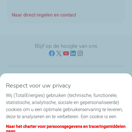
Naar direct regelen en contact
Blijf op de hoogte van ons
Naar jouw branche
Respect voor uw privacy
Wij (TotalEnergies) gebruiken (technische, functionele,
Producten & services
statistische, analytische, sociale en gepersonaliseerde)
cookies om u een optimale gebruikerservaring te leveren,
Koolstofarme brandstoffen
deze te analyseren en te verbeteren. Een cookie is een
klein tekstbestand dat bij het eerste bezoek aan een
Direct regelen & contact
Naar het charter voor persoonsgegevens en traceringsmiddelen
website wordt opgeslagen in de browser van het toestel
gaan