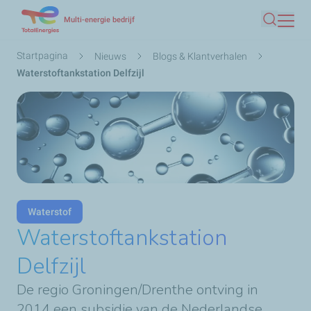
Overslaan
Multi-energie bedrijf
Zoeken
en
naar
Kruimelpad
Startpagina
Nieuws
Blogs & Klantverhalen
de
Waterstoftankstation Delfzijl
inhoud
gaan
Waterstof
Waterstoftankstation
Delfzijl
De regio Groningen/Drenthe ontving in
2014 een subsidie van de Nederlandse