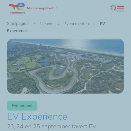
Overslaan
Multi-energie bedrijf
Zoeken
en
naar
Kruimelpad
Startpagina
Nieuws
Evenementen
EV
de
Experience
inhoud
gaan
Evenement
EV Experience
23, 24 en 25 september tovert EV