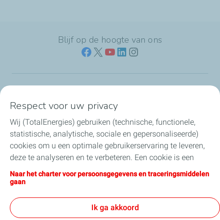
Blijf op de hoogte van ons
Naar jouw branche
Respect voor uw privacy
Wij (TotalEnergies) gebruiken (technische, functionele,
Producten & services
statistische, analytische, sociale en gepersonaliseerde)
cookies om u een optimale gebruikerservaring te leveren,
Koolstofarme brandstoffen
deze te analyseren en te verbeteren. Een cookie is een
klein tekstbestand dat bij het eerste bezoek aan een
Direct regelen & contact
Naar het charter voor persoonsgegevens en traceringsmiddelen
website wordt opgeslagen in de browser van het toestel
gaan
waarmee u deze website bezoekt. U kunt uw cookie-
Nieuws
instellingen op elk moment wijzigen door op “Mijn
Ik ga akkoord
Cookies beheren” te klikken. Door op de knop "Ik ga