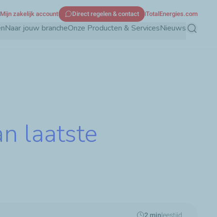
Mijn zakelijk account
Direct regelen & contact
TotalEnergies.com
en
Naar jouw branche
Onze Producten & Services
Nieuws
Zoeken
n laatste
2 min
leestijd