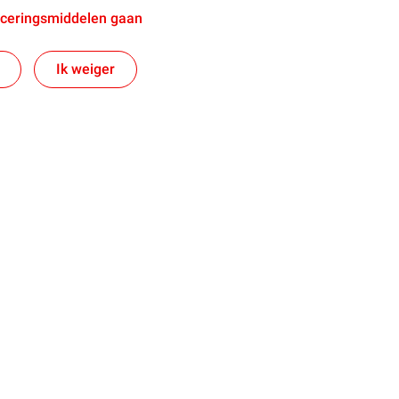
aceringsmiddelen gaan
Ik weiger
Blijf op de hoogte van ons
 services
Koolstofarme brandstoffen
 brandstoffen
Waterstof
dstoffen
HVO100