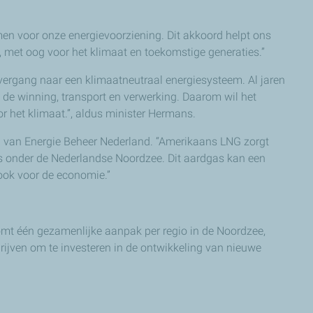
emen voor onze energievoorziening. Dit akkoord helpt ons
, met oog voor het klimaat en toekomstige generaties.”
vergang naar een klimaatneutraal energiesysteem. Al jaren
j de winning, transport en verwerking. Daarom wil het
or het klimaat.”, aldus minister Hermans.
O van Energie Beheer Nederland. “Amerikaans LNG zorgt
as onder de Nederlandse Noordzee. Dit aardgas kan een
 ook voor de economie.”
komt één gezamenlijke aanpak per regio in de Noordzee,
ijven om te investeren in de ontwikkeling van nieuwe