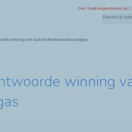
Overslaan
Over TotalEnergies
Werken bij
en
Elektrisch rijd
naar
de
inhoud
orde winning van laatste Nederlandse aardgas
gaan
ntwoorde winning va
gas