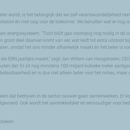
ieler wordt, is het belangrijk dat we zelf verantwoordelijkheid n
uitstoot én met oog voor de toekomst. We benutten wat er nog is
n energiesysteem. “Toch blijft gas voorlopig nog nodig in de o
groot deel daarvan komt van ver, wat leidt tot extra uitstoot bi
len, omdat het ons minder afhankelijk maakt én het beter is vo
die EBN jaarlijks maakt,” zegt Jan-Willem van Hoogstraten, CE
uiten dat: Er zit nog minstens 100 miljard kubieke meter aardg
betaalbaarheid en is dus niet alleen beter voor het milieu, maar
proken dat bedrijven in de sector nauwer gaan samenwerken. Er 
evoerd. Ook wordt het aantrekkelijker en eenvoudiger voor bedr
praken: