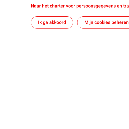
Naar het charter voor persoonsgegevens en tr
Ik ga akkoord
Mijn cookies beheren
Naar jouw branche
Producten &
Automotive
Koolstofarme
Landbouw
Overige Bran