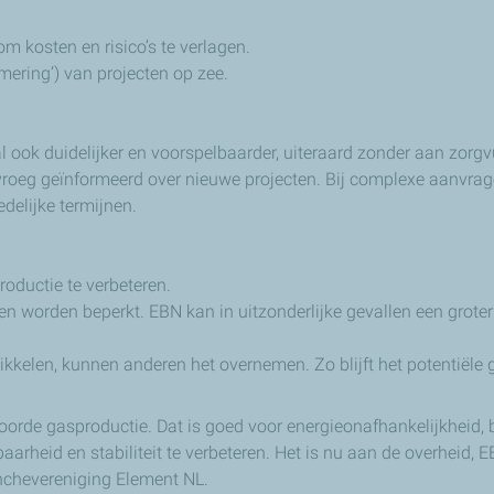
 kosten en risico’s te verlagen.
ering’) van projecten op zee.
ook duidelijker en voorspelbaarder, uiteraard zonder aan zorgvu
vroeg geïnformeerd over nieuwe projecten. Bij complexe aanvrage
edelijke termijnen.
roductie te verbeteren.
nen worden beperkt. EBN kan in uitzonderlijke gevallen een grot
ikkelen, kunnen anderen het overnemen. Zo blijft het potentiële 
oorde gasproductie. Dat is goed voor energieonafhankelijkheid, b
arheid en stabiliteit te verbeteren. Het is nu aan de overheid,
ranchevereniging Element NL.