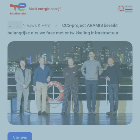
Overslaan
Multi-energie bedrijf
Zoeken
en
naar
Kruimelpad
...
Nieuws & Pers
CCS-project ARAMIS bereikt
de
belangrijke nieuwe fase met ontwikkeling infrastructuur
inhoud
gaan
Nieuws