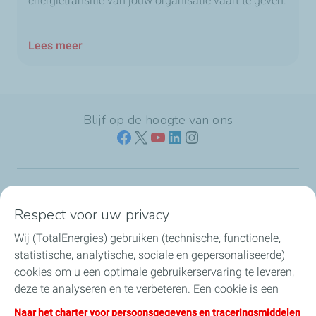
energietransitie van jouw organisatie vaart te geven.
Lees meer
Blijf op de hoogte van ons
Naar jouw branche
Respect voor uw privacy
Wij (TotalEnergies) gebruiken (technische, functionele,
Producten & services
statistische, analytische, sociale en gepersonaliseerde)
cookies om u een optimale gebruikerservaring te leveren,
Koolstofarme brandstoffen
deze te analyseren en te verbeteren. Een cookie is een
klein tekstbestand dat bij het eerste bezoek aan een
Direct regelen & contact
Naar het charter voor persoonsgegevens en traceringsmiddelen