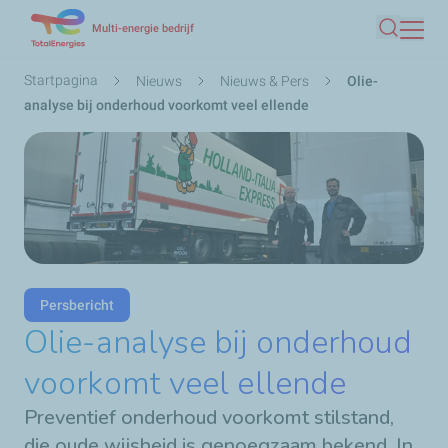
Overslaan
Multi-energie bedrijf
Zoeken
en
naar
Kruimelpad
Startpagina
Nieuws
Nieuws & Pers
Olie-
de
analyse bij onderhoud voorkomt veel ellende
inhoud
gaan
Persbericht
Olie-analyse bij onderhoud
voorkomt veel ellende
Preventief onderhoud voorkomt stilstand,
die oude wijsheid is genoegzaam bekend. In