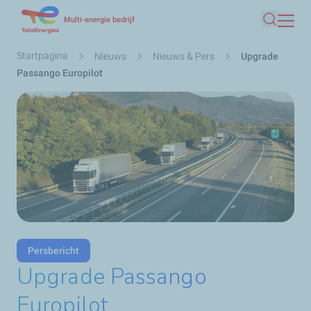
Overslaan
Multi-energie bedrijf
Zoeken
en
naar
Kruimelpad
Startpagina
Nieuws
Nieuws & Pers
Upgrade
de
Passango Europilot
inhoud
gaan
Persbericht
Upgrade Passango
Europilot