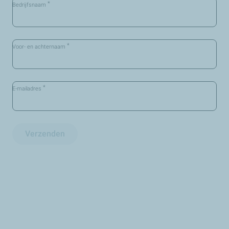
*
Bedrijfsnaam
*
Voor- en achternaam
*
E-mailadres
Verzenden