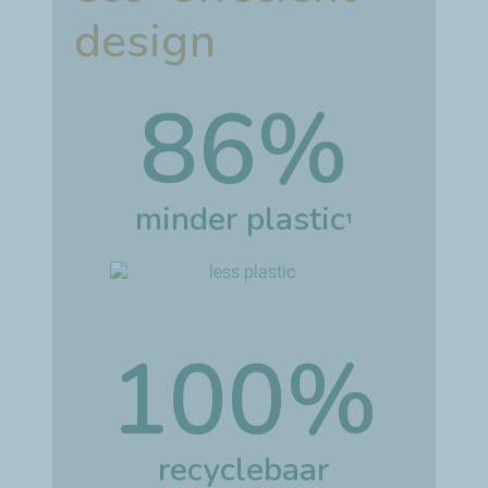
design
86%
minder plastic
1
100%
recyclebaar