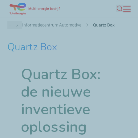
Overslaan
Multi-energie bedrijf
Zoeken
en
naar
Kruimelpad
...
Informatiecentrum Automotive
Quartz Box
de
inhoud
Quartz Box
gaan
Quartz Box:
de nieuwe
inventieve
oplossing