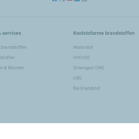
 services
Koolstofarme brandstoffen
 brandstoffen
Waterstof
dstoffen
HVO100
n & Bitumen
Groengas/ CNG
LNG
Bio-brandstof