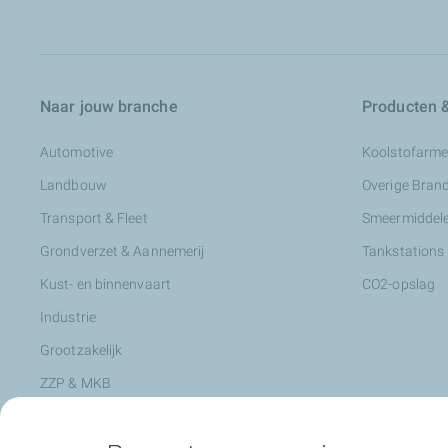
Naar jouw branche
Producten &
Automotive
Koolstofarme
Landbouw
Overige Bran
Transport & Fleet
Smeermiddele
Grondverzet & Aannemerij
Tankstations
Kust- en binnenvaart
CO2-opslag
Industrie
Grootzakelijk
ZZP & MKB