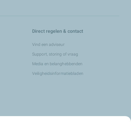
Direct regelen & contact
Vind een adviseur
Support, storing of vraag
Media en belanghebbenden
Veiligheidsinformatiebladen