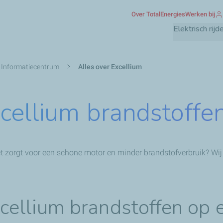
Overslaan
Over TotalEnergies
Werken bij
en
Elektrisch rijd
naar
de
inhoud
 Informatiecentrum
Alles over Excellium
gaan
xcellium brandstoffe
zorgt voor een schone motor en minder brandstofverbruik? Wij ze
cellium brandstoffen op e