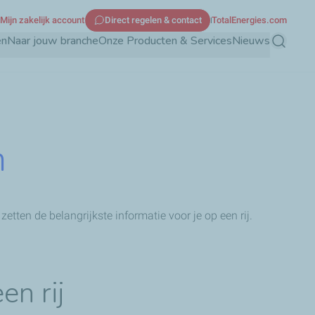
Mijn zakelijk account
Direct regelen & contact
TotalEnergies.com
en
Naar jouw branche
Onze Producten & Services
Nieuws
Zoeken
n
tten de belangrijkste informatie voor je op een rij.
en rij