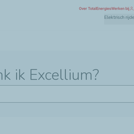
Overslaan
Over TotalEnergies
Werken bij
en
Elektrisch rijd
naar
de
inhoud
gaan
k ik Excellium?