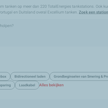
ium tanken op meer dan 220 TotalEnergies tankstations. Ook kun
, Portugal en Duitsland overal Excellium tanken.
Zoek een station 
eholpen?
zbox
Bidirectioneel laden
Grondbeginselen van Smering & Pr
Alles bekijken
sparing
Laadkabel