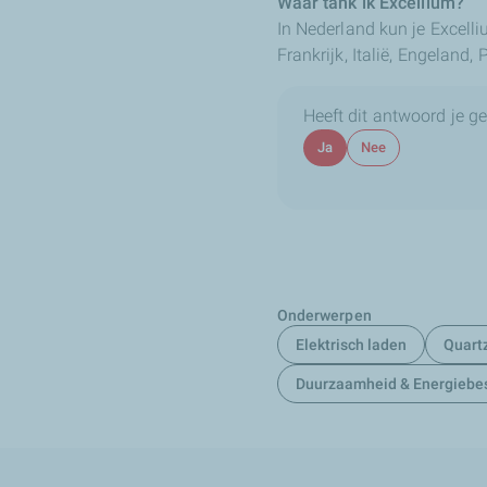
Waar tank ik Excellium?
In Nederland kun je Excell
Frankrijk, Italië, Engeland
Heeft dit antwoord je g
Ja
Nee
Onderwerpen
Elektrisch laden
Quart
Duurzaamheid & Energiebe