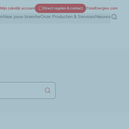
Mijn zakelijk account
Direct regelen & contact
TotalEnergies.com
en
Naar jouw branche
Onze Producten & Services
Nieuws
Zoeken
Zoekopdracht starten