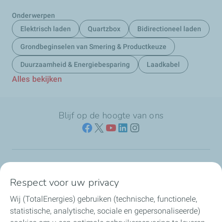
Onderwerpen
Elektrisch laden
Quartzbox
Bidirectioneel laden
Grondbeginselen van Smering & Productkeuze
Duurzaamheid & Energiebesparing
Laadkabel
Alles bekijken
Blijf op de hoogte van ons
Naar jouw branche
Respect voor uw privacy
Wij (TotalEnergies) gebruiken (technische, functionele,
Producten & services
statistische, analytische, sociale en gepersonaliseerde)