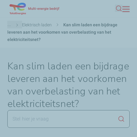
Overslaan
Multi-energie bedrijf
Zoeken
en
naar
Kruimelpad
...
Elektrisch laden
Kan slim laden een bijdrage
de
leveren aan het voorkomen van overbelasting van het
inhoud
elektriciteitsnet?
gaan
Kan slim laden een bijdrage
leveren aan het voorkomen
van overbelasting van het
elektriciteitsnet?
Zoekop