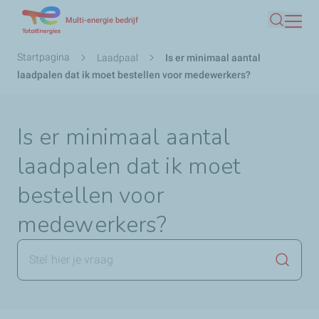
Overslaan
Multi-energie bedrijf
Zoeken
en
naar
Kruimelpad
Startpagina
Laadpaal
Is er minimaal aantal
de
laadpalen dat ik moet bestellen voor medewerkers?
inhoud
gaan
Is er minimaal aantal
laadpalen dat ik moet
bestellen voor
medewerkers?
Zoekop