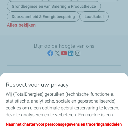
Grondbeginselen van Smering & Productkeuze
Duurzaamheid & Energiebesparing
Laadkabel
Alles bekijken
Blijf op de hoogte van ons
Naar jouw branche
Respect voor uw privacy
Wij (TotalEnergies) gebruiken (technische, functionele,
Producten & services
statistische, analytische, sociale en gepersonaliseerde)
cookies om u een optimale gebruikerservaring te leveren,
Koolstofarme brandstoffen
deze te analyseren en te verbeteren. Een cookie is een
klein tekstbestand dat bij het eerste bezoek aan een
Direct regelen & contact
Naar het charter voor persoonsgegevens en traceringsmiddelen