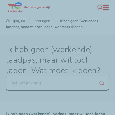
Overslaan
Multi-energie bedrijf
Zoeken
en
naar
Kruimelpad
Startpagina
storingen
Ik heb geen (werkende)
de
laadpas, maar wil toch laden. Wat moet ik doen?
inhoud
gaan
Ik heb geen (werkende)
laadpas, maar wil toch
laden. Wat moet ik doen?
Zoekop
Ik heb geen (werkende) laadpas, maar wil toch laden.