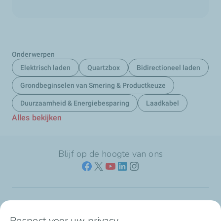
Onderwerpen
Elektrisch laden
Quartzbox
Bidirectioneel laden
Grondbeginselen van Smering & Productkeuze
Duurzaamheid & Energiebesparing
Laadkabel
Alles bekijken
Blijf op de hoogte van ons
Naar jouw branche
Respect voor uw privacy