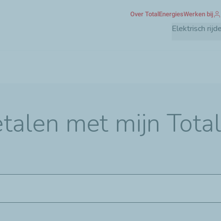
Overslaan
Over TotalEnergies
Werken bij
en
Elektrisch rijd
naar
de
inhoud
gaan
etalen met mijn Tota