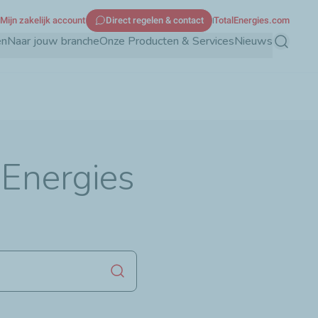
Mijn zakelijk account
Direct regelen & contact
TotalEnergies.com
en
Naar jouw branche
Onze Producten & Services
Nieuws
Zoeken
lEnergies
Zoekopdracht starten