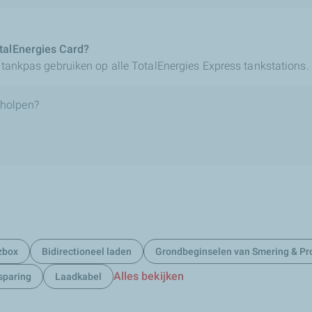
otalEnergies Card?
s tankpas gebruiken op alle TotalEnergies Express tankstations.
eholpen?
zbox
Bidirectioneel laden
Grondbeginselen van Smering & Pr
Alles bekijken
sparing
Laadkabel