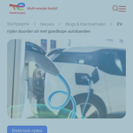
Overslaan
Multi-energie bedrijf
Zoeken
en
naar
Kruimelpad
Startpagina
Nieuws
Blogs & Klantverhalen
EV-
de
rijder duurder uit met goedkope autobanden
inhoud
gaan
Elektrisch rijden