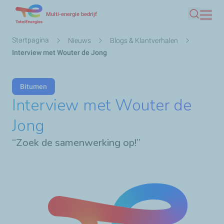
Overslaan
Multi-energie bedrijf
Zoeken
en
naar
Kruimelpad
Startpagina
Nieuws
Blogs & Klantverhalen
de
Interview met Wouter de Jong
inhoud
gaan
Bitumen
Interview met Wouter de
Jong
“Zoek de samenwerking op!”