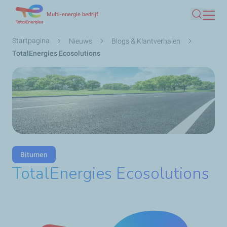
Overslaan
Multi-energie bedrijf
Zoeken
en
naar
Kruimelpad
Startpagina
Nieuws
Blogs & Klantverhalen
de
TotalEnergies Ecosolutions
inhoud
gaan
Bitumen
TotalEnergies Ecosolutions