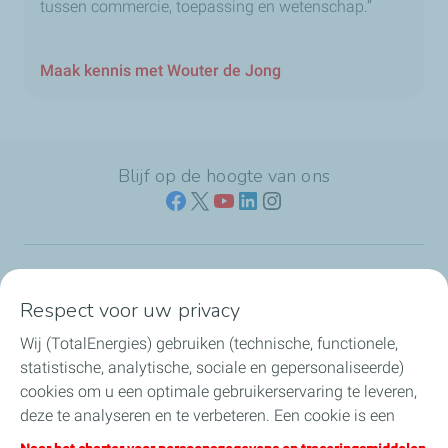
tussen commercie, toepassing en wetenschap.”
Maak kennis met Wouter de Jong
Blijf op de hoogte van ons
Naar jouw branche
Respect voor uw privacy
Wij (TotalEnergies) gebruiken (technische, functionele,
Producten & services
statistische, analytische, sociale en gepersonaliseerde)
cookies om u een optimale gebruikerservaring te leveren,
Koolstofarme brandstoffen
deze te analyseren en te verbeteren. Een cookie is een
klein tekstbestand dat bij het eerste bezoek aan een
Direct regelen & contact