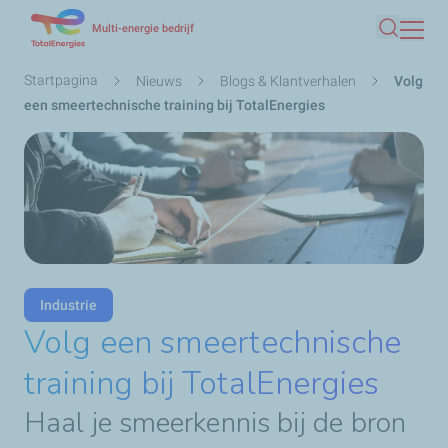
Overslaan
Multi-energie bedrijf
Zoeken
en
naar
Kruimelpad
Startpagina
Nieuws
Blogs & Klantverhalen
Volg
de
een smeertechnische training bij TotalEnergies
inhoud
gaan
Industrie
Volg een smeertechnische
training bij TotalEnergies
Haal je smeerkennis bij de bron