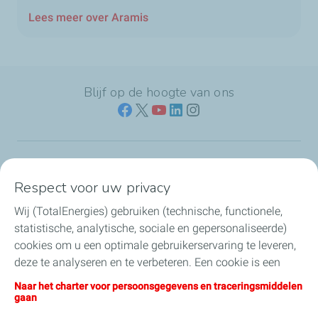
Lees meer over Aramis
Blijf op de hoogte van ons
Naar jouw branche
Respect voor uw privacy
Wij (TotalEnergies) gebruiken (technische, functionele,
Producten & services
statistische, analytische, sociale en gepersonaliseerde)
cookies om u een optimale gebruikerservaring te leveren,
Koolstofarme brandstoffen
deze te analyseren en te verbeteren. Een cookie is een
klein tekstbestand dat bij het eerste bezoek aan een
Direct regelen & contact
Naar het charter voor persoonsgegevens en traceringsmiddelen
website wordt opgeslagen in de browser van het toestel
gaan
waarmee u deze website bezoekt. U kunt uw cookie-
Nieuws