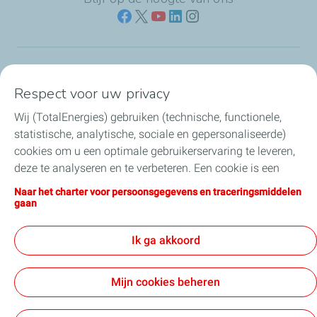
Naar jouw branche
Respect voor uw privacy
Wij (TotalEnergies) gebruiken (technische, functionele,
Producten & services
statistische, analytische, sociale en gepersonaliseerde)
cookies om u een optimale gebruikerservaring te leveren,
Koolstofarme brandstoffen
deze te analyseren en te verbeteren. Een cookie is een
klein tekstbestand dat bij het eerste bezoek aan een
Direct regelen & contact
Naar het charter voor persoonsgegevens en traceringsmiddelen
website wordt opgeslagen in de browser van het toestel
gaan
waarmee u deze website bezoekt. U kunt uw cookie-
Nieuws
instellingen op elk moment wijzigen door op “Mijn
Ik ga akkoord
Cookies beheren” te klikken. Door op de knop "Ik ga
akkoord" te klikken, stemt u in met de installatie van alle
Mijn cookies beheren
cookies. Door op de knop "Ik weiger" te klikken weigert u
Over TotalEnergies
Werken bij
Gebruiksvoorwaarden
de installatie van cookies, behalve de strikt noodzakelijke
Privacyverklaring
Disclaimer
Voorwaarden
Cookieverklaring