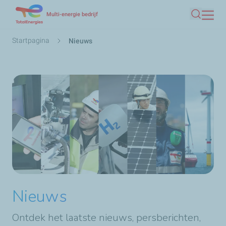
Overslaan
Multi-energie bedrijf
Zoeken
en
naar
Kruimelpad
Startpagina
Nieuws
de
inhoud
gaan
Nieuws
Ontdek het laatste nieuws, persberichten,