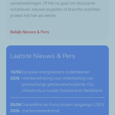
samenwerkingen. Of het nu gaat om duurzame
initiatieven, nieuwe projecten of branche-inzichten,
je leest het hier als eerste.
Bekijk Nieuws & Pers
Laatste Nieuws & Pers
10/06
Europese energieleiders ondertekenen
2026
intentieverklaring voor ontwikkeling van
grootschalige grensoverschrijdende CO₂-
infrastructuur tussen Duitsland en Nederland
05/06
OranjeWind en Purus sluiten langjarige C/SOV
2026
charterovereenkomst