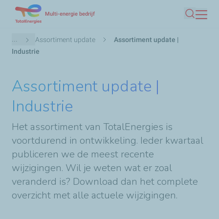
Overslaan
Multi-energie bedrijf
Zoeken
en
naar
Kruimelpad
...
Assortiment update
Assortiment update |
de
Industrie
inhoud
gaan
Assortiment update |
Industrie
Het assortiment van TotalEnergies is
voortdurend in ontwikkeling. Ieder kwartaal
publiceren we de meest recente
wijzigingen. Wil je weten wat er zoal
veranderd is? Download dan het complete
overzicht met alle actuele wijzigingen.