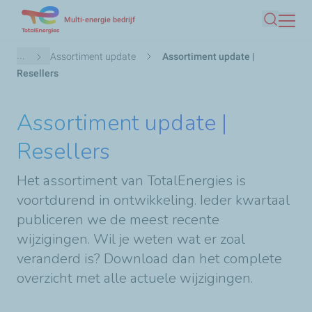
Overslaan
Multi-energie bedrijf
Zoeken
en
naar
Kruimelpad
...
Assortiment update
Assortiment update |
de
Resellers
inhoud
gaan
Assortiment update |
Resellers
Het assortiment van TotalEnergies is
voortdurend in ontwikkeling. Ieder kwartaal
publiceren we de meest recente
wijzigingen. Wil je weten wat er zoal
veranderd is? Download dan het complete
overzicht met alle actuele wijzigingen.