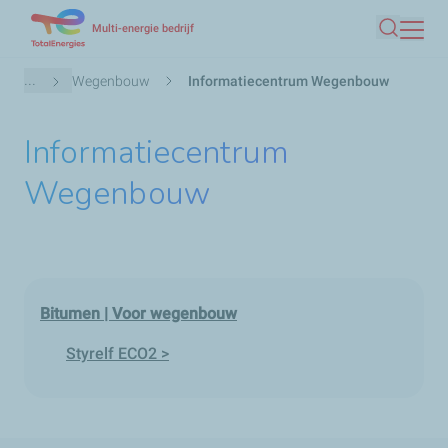
Overslaan
Multi-energie bedrijf
Zoeken
en
naar
Kruimelpad
...
Wegenbouw
Informatiecentrum Wegenbouw
de
inhoud
Informatiecentrum
gaan
Wegenbouw
Bitumen | Voor wegenbouw
Styrelf ECO2 >