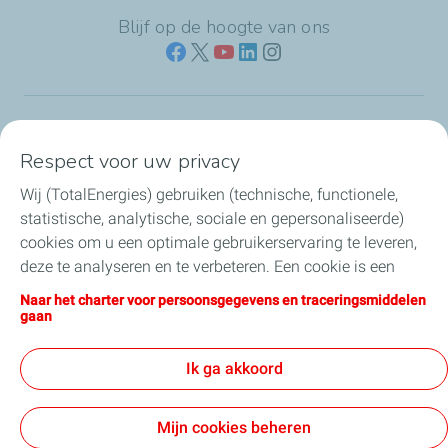
Blijf op de hoogte van ons
Naar jouw branche
Respect voor uw privacy
Wij (TotalEnergies) gebruiken (technische, functionele,
Producten & services
statistische, analytische, sociale en gepersonaliseerde)
cookies om u een optimale gebruikerservaring te leveren,
Koolstofarme brandstoffen
deze te analyseren en te verbeteren. Een cookie is een
klein tekstbestand dat bij het eerste bezoek aan een
Direct regelen & contact
Naar het charter voor persoonsgegevens en traceringsmiddelen
website wordt opgeslagen in de browser van het toestel
gaan
waarmee u deze website bezoekt. U kunt uw cookie-
Nieuws
instellingen op elk moment wijzigen door op “Mijn
Ik ga akkoord
Cookies beheren” te klikken. Door op de knop "Ik ga
akkoord" te klikken, stemt u in met de installatie van alle
Mijn cookies beheren
cookies. Door op de knop "Ik weiger" te klikken weigert u
Over TotalEnergies
Werken bij
Gebruiksvoorwaarden