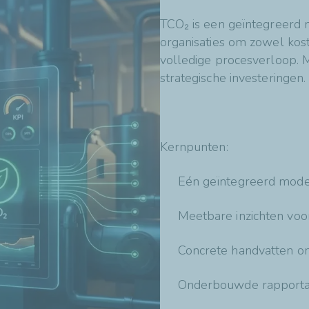
TCO₂ is een geïntegreerd m
organisaties om zowel koste
volledige procesverloop. M
strategische investeringen.
Kernpunten:
Eén geïntegreerd model
Meetbare inzichten voor
Concrete handvatten om
Onderbouwde rapportag