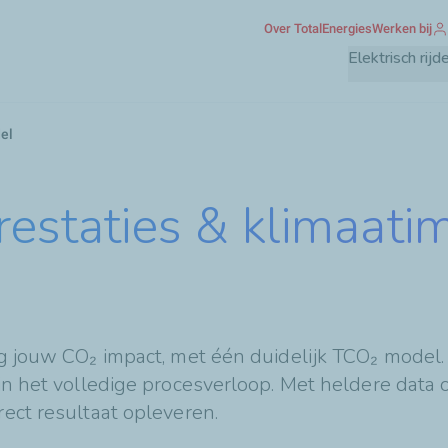
Overslaan
Over TotalEnergies
Werken bij
en
Elektrisch rijd
naar
de
inhoud
el
gaan
restaties & klimaati
ag jouw CO₂ impact, met één duidelijk TCO₂ model. 
in het volledige procesverloop. Met heldere data o
rect resultaat opleveren.