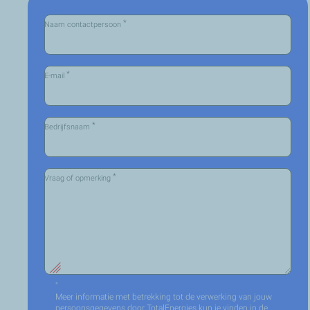
*
Naam contactpersoon
*
E-mail
*
Bedrijfsnaam
*
Vraag of opmerking
"
Meer informatie met betrekking tot de verwerking van jouw
persoonsgegevens door TotalEnergies kun je vinden in de