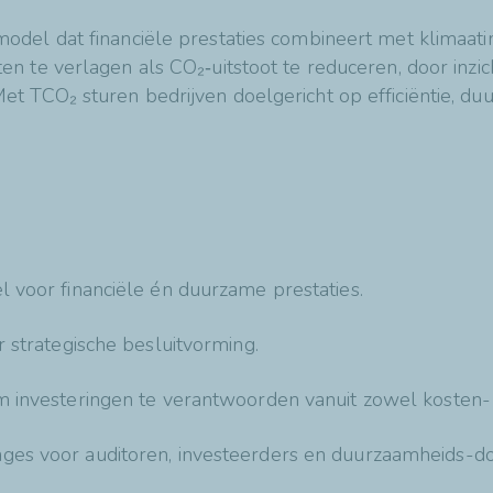
odel dat financiële prestaties combineert met klimaati
n te verlagen als CO₂‑uitstoot te reduceren, door inzich
et TCO₂ sturen bedrijven doelgericht op efficiëntie, d
 voor financiële én duurzame prestaties.
 strategische besluitvorming.
 investeringen te verantwoorden vanuit zowel kosten- 
es voor auditoren, investeerders en duurzaamheids-do