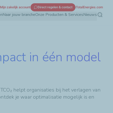
Mijn zakelijk account
Direct regelen & contact
TotalEnergies.com
en
Naar jouw branche
Onze Producten & Services
Nieuws
Zoeken
mpact in één model
TCO₂ helpt organisaties bij het verlagen van
ntdek je waar optimalisatie mogelijk is en