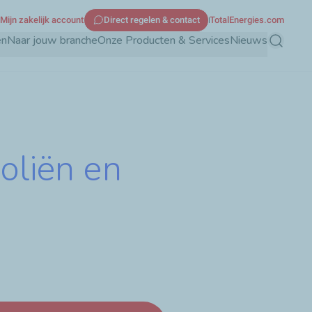
Mijn zakelijk account
Direct regelen & contact
TotalEnergies.com
en
Naar jouw branche
Onze Producten & Services
Nieuws
Zoeken
 oliën en