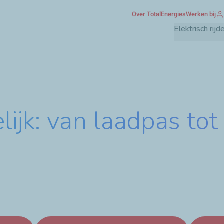
Overslaan
Over TotalEnergies
Werken bij
en
Elektrisch rijd
naar
de
inhoud
gaan
ijk: van laadpas tot