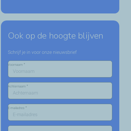
Ook op de hoogte blijven
Schrijf je in voor onze nieuwsbrief
*
Voornaam
*
Achternaam
*
E-mailadres
Interesse