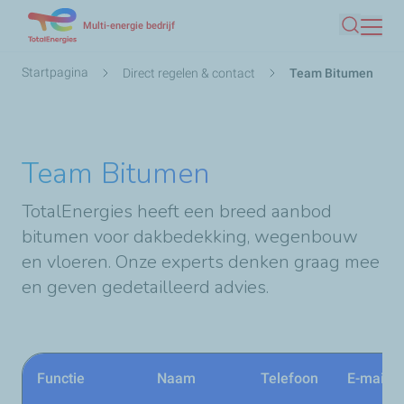
Overslaan
Multi-energie bedrijf
Zoeken
en
naar
Kruimelpad
Startpagina
Direct regelen & contact
Team Bitumen
de
inhoud
gaan
Team Bitumen
TotalEnergies heeft een breed aanbod
bitumen voor dakbedekking, wegenbouw
en vloeren. Onze experts denken graag mee
en geven gedetailleerd advies.
Functie
Naam
Telefoon
E-mail