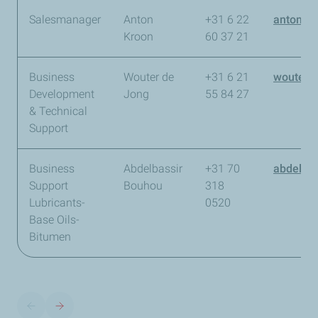
Salesmanager
Anton
+31 6 22
anton.k
Kroon
60 37 21
Business
Wouter de
+31 6 21
wouter.
Development
Jong
55 84 27
& Technical
Support
Business
Abdelbassir
+31 70
abdelba
Support
Bouhou
318
Lubricants-
0520
Base Oils-
Bitumen