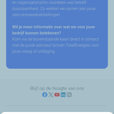
en organisatorische voordelen wat betreft
duurzaamheid. Zo werken we samen aan jouw
zero-emissiedoelstellingen.
Wil je meer informatie over wat we voor jouw
bedrijf kunnen betekenen?
Kom via de bovenstaande kaart direct in contact
met de juiste adviseur binnen TotalEnergies voor
jouw vraag of uitdaging.
Blijf op de hoogte van ons