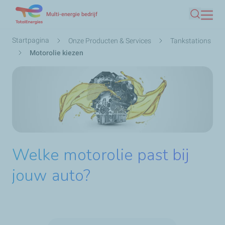
Overslaan
Multi-energie bedrijf
Zoeken
en
naar
Kruimelpad
Startpagina
Onze Producten & Services
Tankstations
de
Motorolie kiezen
inhoud
gaan
Welke motorolie past bij
jouw auto?