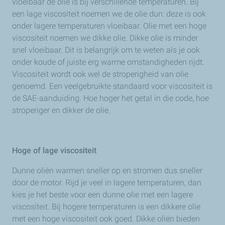
Het getal geeft het prestatievermogen aan. Hoe hoger
vloeibaar de olie is bij verschillende temperaturen. Bij
het getal, hoe beter de prestaties.
een lage viscositeit noemen we de olie dun: deze is ook
onder lagere temperaturen vloeibaar. Olie met een hoge
viscositeit noemen we dikke olie. Dikke olie is minder
snel vloeibaar. Dit is belangrijk om te weten als je ook
onder koude of juiste erg warme omstandigheden rijdt.
Viscositeit wordt ook wel de stroperigheid van olie
genoemd. Een veelgebruikte standaard voor viscositeit is
de SAE-aanduiding. Hoe hoger het getal in die code, hoe
stroperiger en dikker de olie.
Hoge of lage viscositeit
Dunne oliën warmen sneller op en stromen dus sneller
door de motor. Rijd je veel in lagere temperaturen, dan
kies je het beste voor een dunne olie met een lagere
viscositeit. Bij hogere temperaturen is een dikkere olie
met een hoge viscositeit ook goed. Dikke oliën bieden