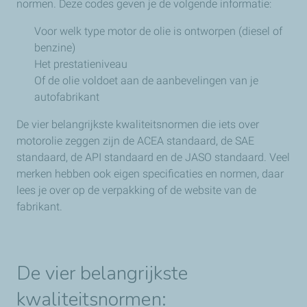
normen. Deze codes geven je de volgende informatie:
hoe vaak je de olie moet verversen.
Nadelen:
Het is de duurste soort motorolie.
Voor welk type motor de olie is ontworpen (diesel of
Nadelen:
Het is duurder dan minerale olie. Ook is het
benzine)
prestatievermogen lager dan volledig synthetische olie.
Het prestatieniveau
Of de olie voldoet aan de aanbevelingen van je
autofabrikant
De vier belangrijkste kwaliteitsnormen die iets over
motorolie zeggen zijn de ACEA standaard, de SAE
standaard, de API standaard en de JASO standaard. Veel
merken hebben ook eigen specificaties en normen, daar
lees je over op de verpakking of de website van de
fabrikant.
De vier belangrijkste
kwaliteitsnormen: